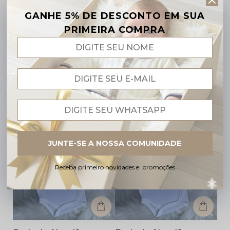
GANHE 5% DE DESCONTO EM SUA
PRIMEIRA COMPRA
Body de Algodão para bebê Essencial - Rosa
Body Essencial Picueta e Lacinho - Rosa
R$ 29,90
R$ 39,90
R$ 28,40
R$ 37,91
No Pix
No Pix
6x
R$ 4,98
6x
R$ 6,65
Envio Rápido
Envio Rápido
JUNTE-SE A NOSSA COMUNIDADE
Receba primeiro novidades e promoções