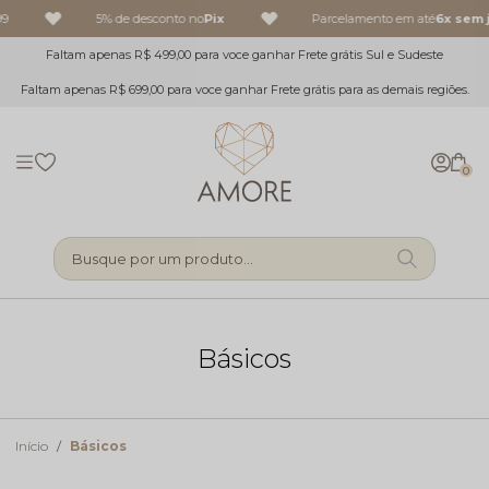
9
5% de desconto no
Pix
Parcelamento em até
6x sem j
Faltam apenas R$ 499,00 para voce ganhar Frete grátis Sul e Sudeste
Faltam apenas R$ 699,00 para voce ganhar Frete grátis para as demais regiões.
0
Busque por um produto...
Básicos
Início
Básicos