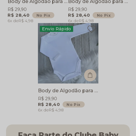
Body de Algodão para bebê Essencial - Branco com detalhes Verde
Body de Algodão para bebê Essencial - Branco com detalhes Lilás
R$ 29,90
R$ 29,90
R$ 28,40
R$ 28,40
No Pix
No Pix
6x
R$ 4,98
6x
R$ 4,98
Envio Rápido
Body de Algodão para bebê Essencial - Branco com detalhes Amarelo
R$ 29,90
R$ 28,40
No Pix
6x
R$ 4,98
Faça Parte do Clube Baby